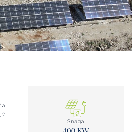
ča
je
Snaga
400 KW